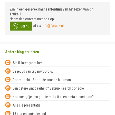
Zin in een gesprek naar aanleiding van het lezen van dit
artikel?
Neem dan contact met ons op:
of via
info@forcez.nl
Bel nu
Andere blog berichten
Als ik later groot ben...
De jeugd van tegenwoordig...
Portretrecht - Shoot de knappe buurman…
Een betere vindbaarheid? Gebruik search console
Hoe schrijf je een goede meta titel en meta description?
Alles is presentatie!
18 jaar en springlevend