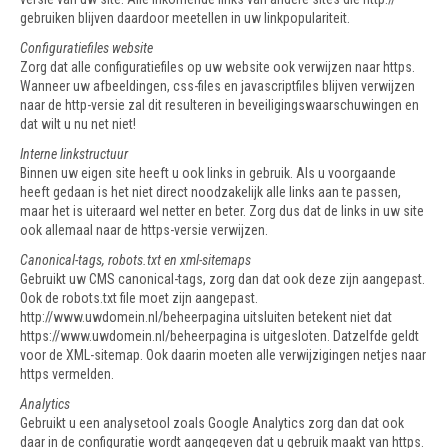
gebruiken blijven daardoor meetellen in uw linkpopulariteit.
Configuratiefiles website
Zorg dat alle configuratiefiles op uw website ook verwijzen naar https.
Wanneer uw afbeeldingen, css-files en javascriptfiles blijven verwijzen
naar de http-versie zal dit resulteren in beveiligingswaarschuwingen en
dat wilt u nu net niet!
Interne linkstructuur
Binnen uw eigen site heeft u ook links in gebruik. Als u voorgaande
heeft gedaan is het niet direct noodzakelijk alle links aan te passen,
maar het is uiteraard wel netter en beter. Zorg dus dat de links in uw site
ook allemaal naar de https-versie verwijzen.
Canonical-tags, robots.txt en xml-sitemaps
Gebruikt uw CMS canonical-tags, zorg dan dat ook deze zijn aangepast.
Ook de robots.txt file moet zijn aangepast.
http://www.uwdomein.nl/beheerpagina uitsluiten betekent niet dat
https://www.uwdomein.nl/beheerpagina is uitgesloten. Datzelfde geldt
voor de XML-sitemap. Ook daarin moeten alle verwijzigingen netjes naar
https vermelden.
Analytics
Gebruikt u een analysetool zoals Google Analytics zorg dan dat ook
daar in de configuratie wordt aangegeven dat u gebruik maakt van https.