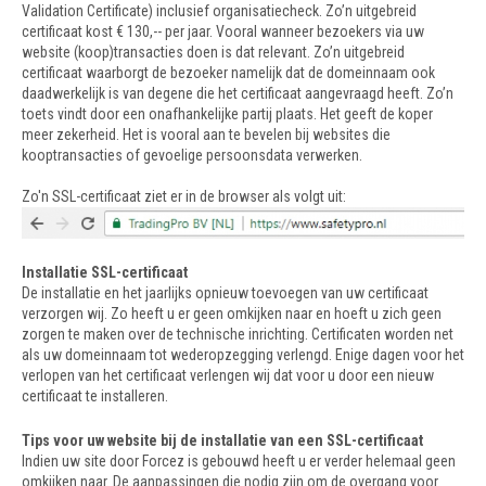
Validation Certificate) inclusief organisatiecheck. Zo’n uitgebreid
certificaat kost € 130,-- per jaar. Vooral wanneer bezoekers via uw
website (koop)transacties doen is dat relevant. Zo’n uitgebreid
certificaat waarborgt de bezoeker namelijk dat de domeinnaam ook
daadwerkelijk is van degene die het certificaat aangevraagd heeft. Zo’n
toets vindt door een onafhankelijke partij plaats. Het geeft de koper
meer zekerheid. Het is vooral aan te bevelen bij websites die
kooptransacties of gevoelige persoonsdata verwerken.
Zo'n SSL-certificaat ziet er in de browser als volgt uit:
Installatie SSL-certificaat
De installatie en het jaarlijks opnieuw toevoegen van uw certificaat
verzorgen wij. Zo heeft u er geen omkijken naar en hoeft u zich geen
zorgen te maken over de technische inrichting. Certificaten worden net
als uw domeinnaam tot wederopzegging verlengd. Enige dagen voor het
verlopen van het certificaat verlengen wij dat voor u door een nieuw
certificaat te installeren.
Tips voor uw website bij de installatie van een SSL-certificaat
Indien uw site door Forcez is gebouwd heeft u er verder helemaal geen
omkijken naar. De aanpassingen die nodig zijn om de overgang voor