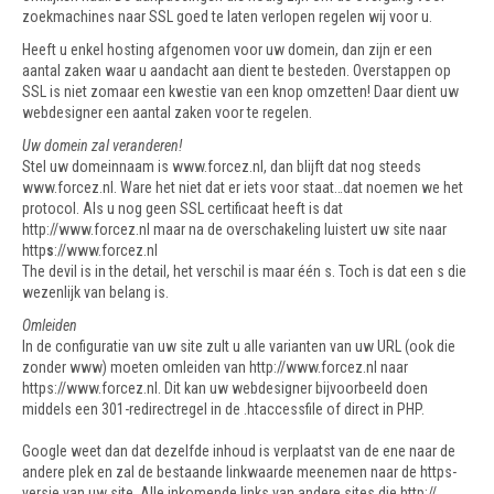
zoekmachines naar SSL goed te laten verlopen regelen wij voor u.
Heeft u enkel hosting afgenomen voor uw domein, dan zijn er een
aantal zaken waar u aandacht aan dient te besteden. Overstappen op
SSL is niet zomaar een kwestie van een knop omzetten! Daar dient uw
webdesigner een aantal zaken voor te regelen.
Uw domein zal veranderen!
Stel uw domeinnaam is www.forcez.nl, dan blijft dat nog steeds
www.forcez.nl. Ware het niet dat er iets voor staat…dat noemen we het
protocol. Als u nog geen SSL certificaat heeft is dat
http://www.forcez.nl maar na de overschakeling luistert uw site naar
http
s
://www.forcez.nl
The devil is in the detail, het verschil is maar één s. Toch is dat een s die
wezenlijk van belang is.
Omleiden
In de configuratie van uw site zult u alle varianten van uw URL (ook die
zonder www) moeten omleiden van http://www.forcez.nl naar
https://www.forcez.nl. Dit kan uw webdesigner bijvoorbeeld doen
middels een 301-redirectregel in de .htaccessfile of direct in PHP.
Google weet dan dat dezelfde inhoud is verplaatst van de ene naar de
andere plek en zal de bestaande linkwaarde meenemen naar de https-
versie van uw site. Alle inkomende links van andere sites die http://