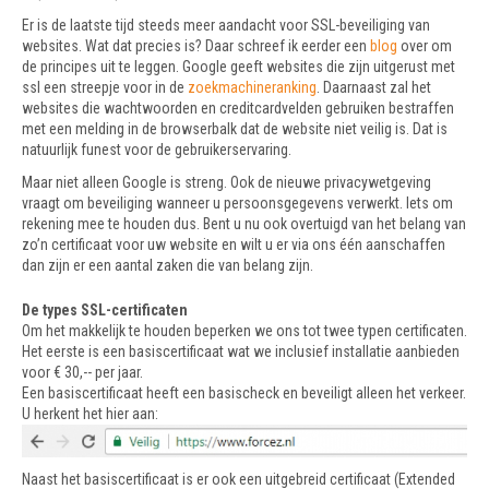
Er is de laatste tijd steeds meer aandacht voor SSL-beveiliging van
websites. Wat dat precies is? Daar schreef ik eerder een
blog
over om
de principes uit te leggen. Google geeft websites die zijn uitgerust met
ssl een streepje voor in de
zoekmachineranking
. Daarnaast zal het
websites die wachtwoorden en creditcardvelden gebruiken bestraffen
met een melding in de browserbalk dat de website niet veilig is. Dat is
natuurlijk funest voor de gebruikerservaring.
Maar niet alleen Google is streng. Ook de nieuwe privacywetgeving
vraagt om beveiliging wanneer u persoonsgegevens verwerkt. Iets om
rekening mee te houden dus. Bent u nu ook overtuigd van het belang van
zo’n certificaat voor uw website en wilt u er via ons één aanschaffen
dan zijn er een aantal zaken die van belang zijn.
De types SSL-certificaten
Om het makkelijk te houden beperken we ons tot twee typen certificaten.
Het eerste is een basiscertificaat wat we inclusief installatie aanbieden
voor € 30,-- per jaar.
Een basiscertificaat heeft een basischeck en beveiligt alleen het verkeer.
U herkent het hier aan:
Naast het basiscertificaat is er ook een uitgebreid certificaat (Extended